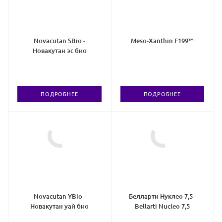
Novacutan SBio -
Meso-Xanthin F199™
Новакутан эс био
ПОДРОБНЕЕ
ПОДРОБНЕЕ
Novacutan YBio -
Белларти Нуклео 7,5 -
Новакутан уай био
Bellarti Nucleo 7,5