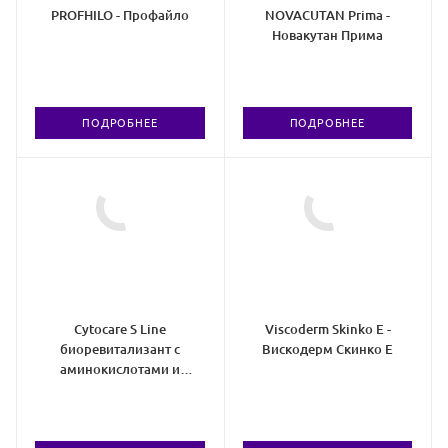
PROFHILO - Профайло
NOVACUTAN Prima -
Новакутан Прима
ПОДРОБНЕЕ
ПОДРОБНЕЕ
Cytocare S Line
Viscoderm Skinko E -
биоревитализант с
Вискодерм Скинко Е
аминокислотами и
глутатионом