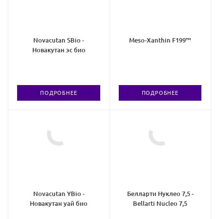
Novacutan SBio -
Meso-Xanthin F199™
Новакутан эс био
ПОДРОБНЕЕ
ПОДРОБНЕЕ
Novacutan YBio -
Белларти Нуклео 7,5 -
Новакутан уай био
Bellarti Nucleo 7,5