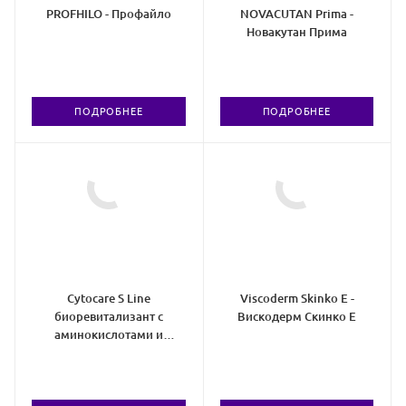
PROFHILO - Профайло
NOVACUTAN Prima -
Новакутан Прима
ПОДРОБНЕЕ
ПОДРОБНЕЕ
Cytocare S Line
Viscoderm Skinko E -
биоревитализант с
Вискодерм Скинко Е
аминокислотами и
глутатионом