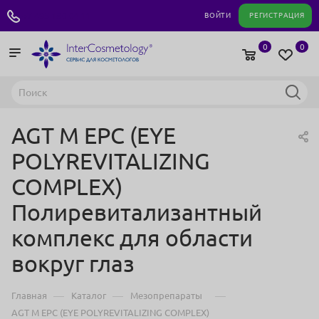
+7 495 180 04 11
ВОЙТИ
РЕГИСТРАЦИЯ
0
0
AGT M EPC (EYE
POLYREVITALIZING
COMPLEX)
Полиревитализантный
комплекс для области
вокруг глаз
—
—
—
Главная
Каталог
Мезопрепараты
AGT M EPC (EYE POLYREVITALIZING COMPLEX)