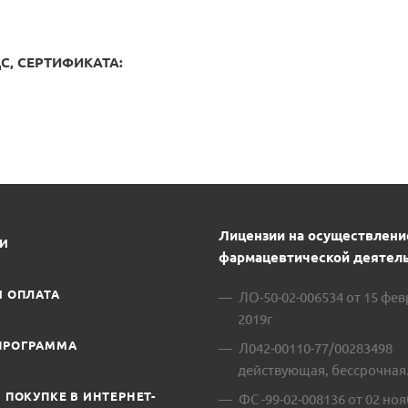
, СЕРТИФИКАТА:
Лицензии на осуществлени
ИИ
фармацевтической деятель
И ОПЛАТА
ЛО-50-02-006534 от 15 фе
2019г
ПРОГРАММА
Л042-00110-77/00283498
действующая, бессрочная
 ПОКУПКЕ В ИНТЕРНЕТ-
ФС -99-02-008136 от 02 ноя