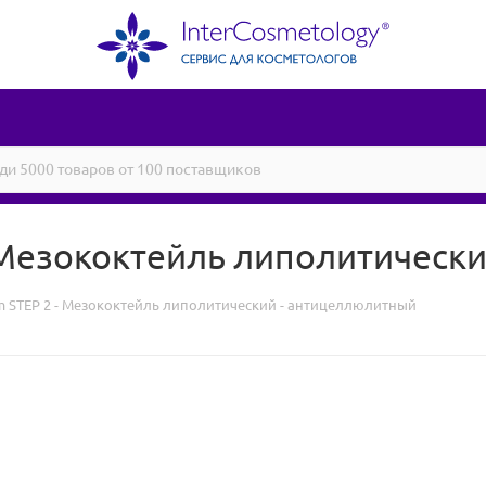
- Мезококтейль липолитическ
em STEP 2 - Мезококтейль липолитический - антицеллюлитный