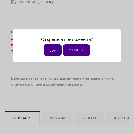
Рассчитать доставку
Города, в которых представлены эксклюзивные
дистрибьюторы. Отгрузка возможна в следующие
Открыть в приложении?
города:
по всей территории РФ СНГ: Казахстан, Киргизия,
ДА
ОТМЕНА
Таджикистан, Туркменистан
Цена действительна только для интернет-магазина и может
отличаться от цен в розничных магазинах
ОПИСАНИЕ
ОТЗЫВЫ
ОПЛАТА
ДОСТАВКА