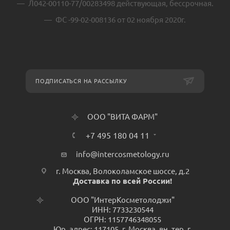
Л042-00110-77/00283498 действующая, бессрочная.
ФС -99-02-008136 от 02 ноября 2020г.
ПОДПИСАТЬСЯ НА РАССЫЛКУ
ООО "ВИТА ФАРМ"
+7 495 180 04 11
info@intercosmetology.ru
г. Москва, Волоколамское шоссе, д.2
Доставка по всей России!
ООО "ИнтерКосметолоджи"
ИНН: 7733230544
ОГРН: 1157746348055
Юр. адрес: 117105, г. Москва, вн. тер. г.