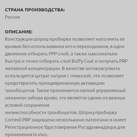
СТРАНА ПРОИЗВОДСТВА:
Россия
ОПИСАНИЕ:
Конструкция шприц-пробирки позволяет
наполнять ее
кровью без использования
игл и переходников, в одно
движение отби
рать PPP-слой, а также максимально
быстро
и точно отбирать слой Buffy Coat и получать
PRP
желаемой концентрации.
В качестве антикоагулянта
используется цитрат
натрия с глюкозой, что позволяет
предотвратить
преждевременную активацию
тромбоцитов.
Также применяется мягкий управляемый
меха
низм забора крови, что является одним из важ
ных
условий сохранения
жизнеспособности
тромбоцитов.
Шприц-пробирка
Cortexil PRP защищена
несколькими патентами и имеет
Регистрацион
ное Удостоверение Росздравнадзора для
при
менения in vivo.