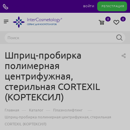
+7 495 180 04 11
ВОЙТИ
РЕГИСТРАЦИЯ
0
0
Шприц-пробирка
полимерная
центрифужная,
стерильная CORTEXIL
(КОРТЕКСИЛ)
—
—
—
Главная
Каталог
Плазмолифтинг
Шприц-пробирка полимерная центрифужная, стерильная
CORTEXIL (КОРТЕКСИЛ)