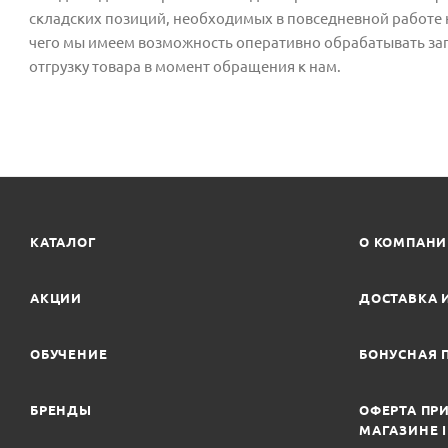
складских позиций, необходимых в повседневной работе н
чего мы имеем возможность оперативно обрабатывать за
отгрузку товара в момент обращения к нам.
КАТАЛОГ
О КОМПАН
АКЦИИ
ДОСТАВКА 
ОБУЧЕНИЕ
БОНУСНАЯ 
БРЕНДЫ
ОФЕРТА ПРИ
МАГАЗИНЕ 