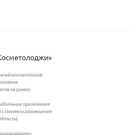
рКосметолоджи»
рачей-косметологов
иложения
огов на рынке.
 мобильное приложение
ов с момента размещения
область).
формированием