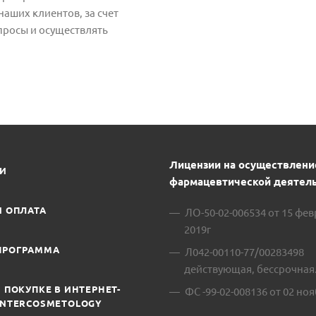
аших клиентов, за счет
просы и осуществлять
Лицензии на осуществлени
ИИ
фармацевтической деятель
И ОПЛАТА
ЛО-50-02-006534 от 15 фе
2019г
ПРОГРАММА
Л042-00110-77/00283498
действующая, бессрочная
 ПОКУПКЕ В ИНТЕРНЕТ-
ФС -99-02-008136 от 02 ноя
INTERCOSMETOLOGY