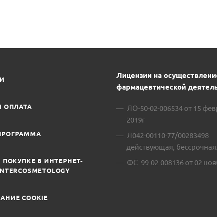
Лицензии на осуществлени
ИИ
фармацевтической деятель
И ОПЛАТА
ЛО-50-02-006534 от 15 фе
2019г
ПРОГРАММА
Л042-00110-77/00283498
действующая, бессрочная
 ПОКУПКЕ В ИНТЕРНЕТ-
ФС -99-02-008136 от 02 ноя
INTERCOSMETOLOGY
АНИЕ COOKIE