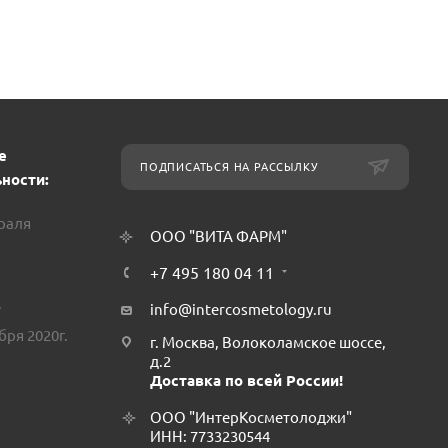
е
ПОДПИСАТЬСЯ НА РАССЫЛКУ
ности:
враля
ООО "ВИТА ФАРМ"
+7 495 180 04 11
.
info@intercosmetology.ru
бря 2020г.
г. Москва, Волоколамское шоссе,
д.2
Доставка по всей России!
ООО "ИнтерКосметолоджи"
ИНН: 7733230544