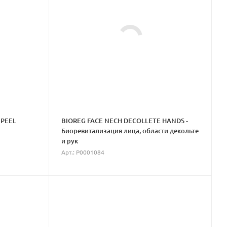
 PEEL
BIOREG FACE NECH DECOLLETE HANDS -
Биоревитализация лица, области декольте
и рук
Арт.: P0001084