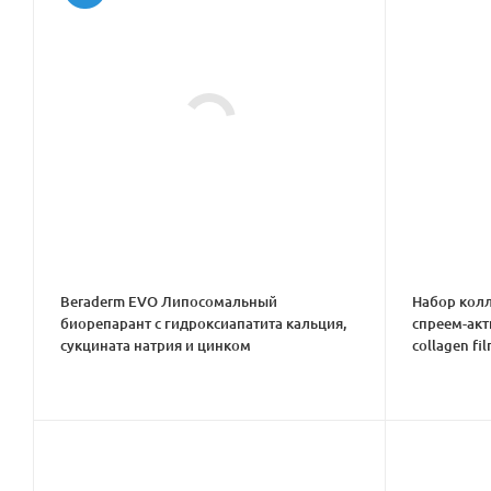
Beraderm EVO Липосомальный
Набор колл
биорепарант с гидроксиапатита кальция,
спреем-акт
сукцината натрия и цинком
collagen fi