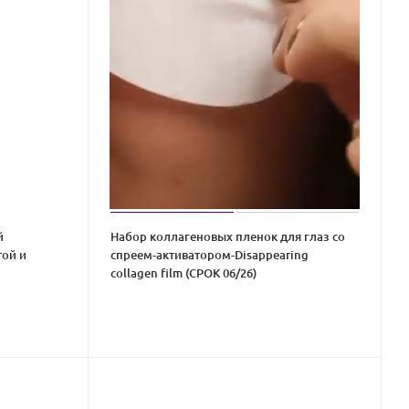
й
Набор коллагеновых пленок для глаз со
той и
спреем-активатором-Disappearing
collagen film (СРОК 06/26)