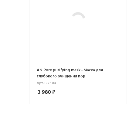
AN Pore purifying mask - Маска для
глубокого очищения пор
Арт.: 27104
3 980
₽