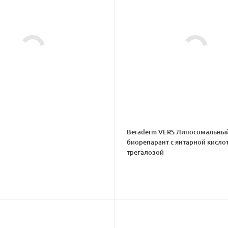
Beraderm VERS Липосомальны
биорепарант с янтарной кисло
трегалозой