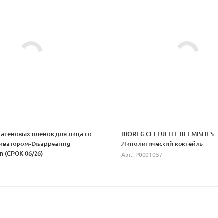
агеновых пленок для лица со
BIOREG CELLULITE BLEMISHES
иватором-Disappearing
Липолитический коктейль
lm (СРОК 06/26)
Арт.: P0001057