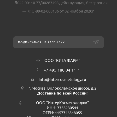
Л042-00110-77/00283498 действующая, бессрочная.
ФС -99-02-008136 от 02 ноября 2020г.
ПОДПИСАТЬСЯ НА РАССЫЛКУ
ООО "ВИТА ФАРМ"
+7 495 180 04 11
info@intercosmetology.ru
г. Москва, Волоколамское шоссе, д.2
Доставка по всей России!
ООО "ИнтерКосметолоджи"
ИНН: 7733230544
ОГРН: 1157746348055