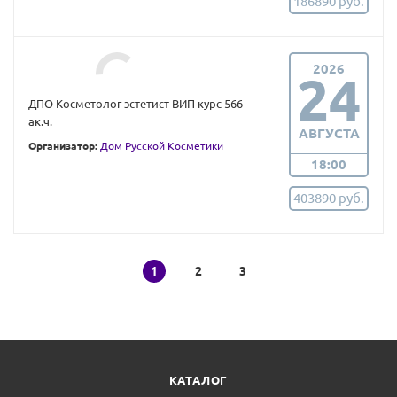
186890 руб.
2026
24
ДПО Косметолог-эстетист ВИП курс 566
ак.ч.
АВГУСТА
Организатор:
Дом Русской Косметики
18:00
403890 руб.
1
2
3
КАТАЛОГ