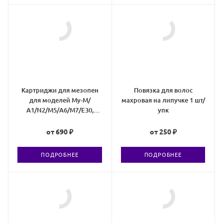
Картриджи для мезопен
Повязка для волос
для моделей My-M/
махровая на липучке 1 шт/
А1/N2/M5/А6/М7/E30,
упк
Белый байонет
от
690 ₽
от
250 ₽
ПОДРОБНЕЕ
ПОДРОБНЕЕ