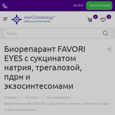
+7 495 180 04 11
ВОЙТИ
РЕГИСТРАЦИЯ
0
0
Биорепарант FAVORI
EYES с сукцинатом
натрия, трегалозой,
пдрн и
экзосинтесомами
—
—
—
Главная
Каталог
Биорепаранты
Биорепарант FAVORI EYES с сукцинатом натрия, трегалозой, пдрн
и экзосинтесомами