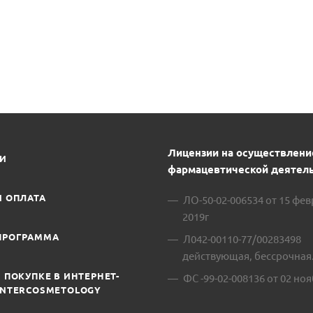
Лицензии на осуществлени
ИИ
фармацевтической деятель
И ОПЛАТА
ЛО-50-02-006534 от 15 фе
2019г
ПРОГРАММА
Л042-00110-77/00283498
действующая, бессрочная
 ПОКУПКЕ В ИНТЕРНЕТ-
ФС -99-02-008136 от 02 ноя
INTERCOSMETOLOGY