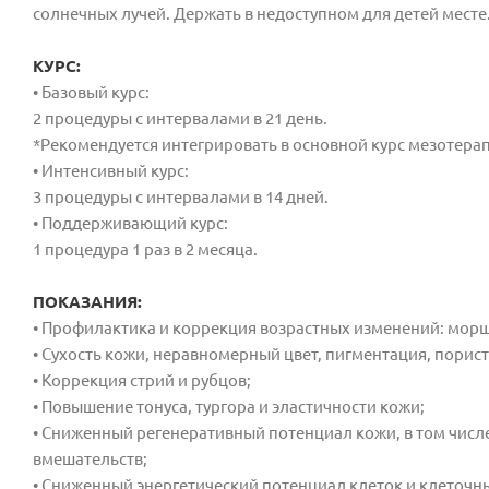
солнечных лучей. Держать в недоступном для детей мест
КУРС:
• Базовый курс:
2 процедуры с интервалами в 21 день.
*Рекомендуется интегрировать в основной курс мезоте
• Интенсивный курс:
3 процедуры с интервалами в 14 дней.
• Поддерживающий курс:
1 процедура 1 раз в 2 месяца.
ПОКАЗАНИЯ:
• Профилактика и коррекция возрастных изменений: морщи
• Сухость кожи, неравномерный цвет, пигментация, порист
• Коррекция стрий и рубцов;
• Повышение тонуса, тургора и эластичности кожи;
• Сниженный регенеративный потенциал кожи, в том числе
вмешательств;
• Сниженный энергетический потенциал клеток и клеточн