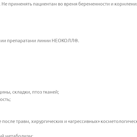
е. Не применять пациентам во время беременности и кормлени
рапии препаратами линии НЕОКОЛЛ®.
ны, складки, птоз тканей;
ость;
 после травм, хирургических и «агрессивных» косметологичес
ый метаболизм;