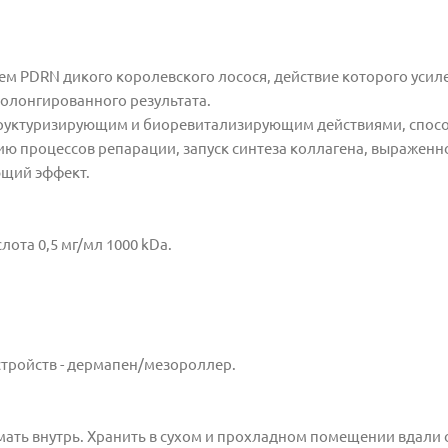
м PDRN дикого королевского лосося, действие которого усил
олонгированного результата.
руктуризирующим и биоревитализирующим действиями, спосо
ю процессов репарации, запуск синтеза коллагена, выраженн
щий эффект.
ота 0,5 мг/мл 1000 kDa.
тройств - дермапен/мезороллер.
ать внутрь. Хранить в сухом и прохладном помещении вдали