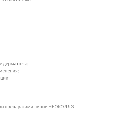
ие дерматозы;
менения;
ации;
апии препаратами линии НЕОКОЛЛ®.