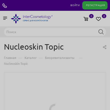
+7 495 180 04 11
ВОЙТИ
РЕГИСТРАЦИЯ
0
0
Nucleoskin Topic
—
—
—
Главная
Каталог
Биоревитализанты
Nucleoskin Topic