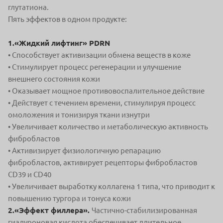
глутатиона.
Пять эффектов в одном продукте:
1.«Жидкий лифтинг» PDRN
• Способствует активизации обмена веществ в коже
• Стимулирует процесс регенерации и улучшение
внешнего состояния кожи
• Оказывает мощное противовоспалительное действие
• Действует с течением времени, стимулируя процесс
омоложения и тонизируя ткани изнутри
• Увеличивает количество и метаболическую активность
фибробластов
• Активизирует физиологичную репарацию
фибробластов, активирует рецепторы фибробластов
CD39 и CD40
• Увеличивает выработку коллагена 1 типа, что приводит к
повышению тургора и тонуса кожи
2.«Эффект филлера».
Частично-стабилизированная
гиалуроновая кислота обеспечивает длительное