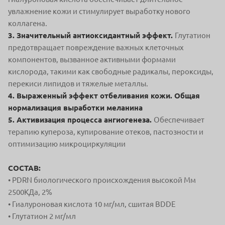
увлажнение кожи и стимулирует
выработку нового
коллагена.
3. Значительный антиоксидантный эффект.
Глутатион
предотвращает повреждение важных клеточных
компонентов, вызванное активными формами
кислорода,
такими как свободные радикалы, пероксиды,
перекиси липидов и тяжелые металлы.
4. Выраженный эффект отбеливания кожи. Общая
нормализация выработки меланина
5. Активизация процесса ангиогенеза.
Обеспечивает
терапию купероза, купирование отеков, пастозности и
оптимизацию микроциркуляции
СОСТАВ:
• PDRN биологического происхождения высокой Мм
2500КДа, 2%
• Гиалуроновая кислота 10 мг/мл, сшитая BDDE
• Глутатион 2 мг/мл