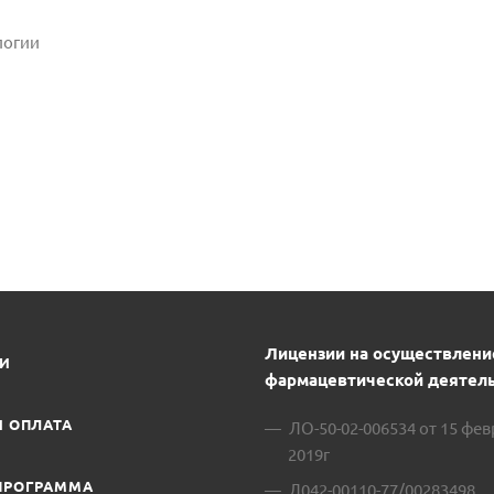
логии
Лицензии на осуществлени
ИИ
фармацевтической деятель
И ОПЛАТА
ЛО-50-02-006534 от 15 фе
2019г
ПРОГРАММА
Л042-00110-77/00283498