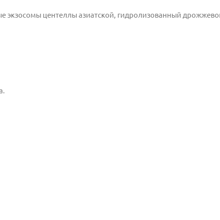
ьные экзосомы центеллы азиатской, гидролизованный дрожжево
а.