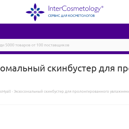
зосомальный скинбустер для 
ExoHyall - Экзосомальный скинбустер для пролонгированного увлажнен