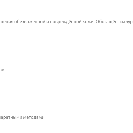
жнения обезвоженной и повреждённой кожи. Обогащён гиалу
ов
ппаратными методами