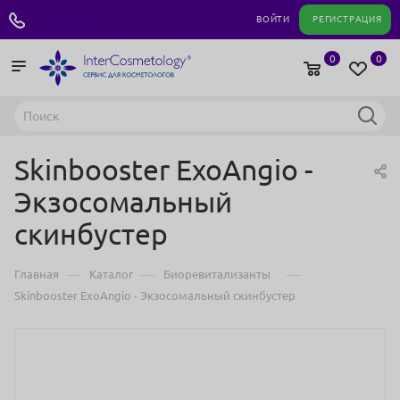
+7 495 180 04 11
ВОЙТИ
РЕГИСТРАЦИЯ
0
0
Skinbooster ExoAngio -
Экзосомальный
скинбустер
—
—
—
Главная
Каталог
Биоревитализанты
Skinbooster ExoAngio - Экзосомальный скинбустер