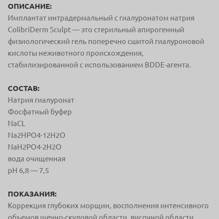
ОПИСАНИЕ:
Имплантат интрадермальный с гиалуронатом натрия
ColibriDerm Sculpt — это стерильный апирогенный
физиологический гель поперечно сшитой гиалуроновой
кислоты неживотного происхождения,
стабилизированной с использованием BDDE-агента.
СОСТАВ:
Натрия гиалуронат
Фосфатный буфер
NaCL
Na2HPO4·12H2O
NaH2PO4·2H2O
вода очищенная
pH 6,8 — 7,5
ПОКАЗАНИЯ:
Коррекция глубоких морщин, восполнения интенсивного
объемов щечно-скуловой области, височной области,