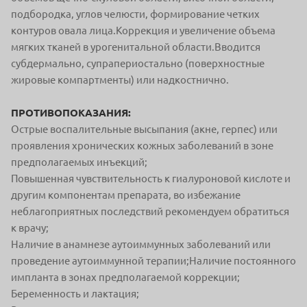
подбородка, углов челюсти, формирование четких
контуров овала лица.Коррекция и увеличение объема
мягких тканей в урогенитальной области.Вводится
субдермально, супрапериостально (поверхностные
жировые компартменты) или надкостнично.
ПРОТИВОПОКАЗАНИЯ:
Острые воспалительные высыпания (акне, герпес) или
проявления хронических кожных заболеваний в зоне
предполагаемых инъекций;
Повышенная чувствительность к гиалуроновой кислоте и
другим компонентам препарата, во избежание
неблагоприятных последствий рекомендуем обратиться
к врачу;
Наличие в анамнезе аутоиммунных заболеваний или
проведение аутоиммунной терапии;Наличие постоянного
импланта в зонах предполагаемой коррекции;
Беременность и лактация;