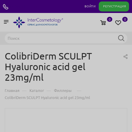
+7 495 180 04 11
ВОЙТИ
РЕГИСТРАЦИЯ
0
0
ColibriDerm SCULPT
Hyaluronic acid gel
23mg/ml
—
—
—
Главная
Каталог
Филлеры
ColibriDerm SCULPT Hyaluronic acid gel 23mg/ml