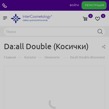
+7 495 180 04 11
ВОЙТИ
РЕГИСТРАЦИЯ
0
0
Da:all Double (Косички)
—
—
—
Главная
Каталог
Мезонити
Da:all Double (Косички)