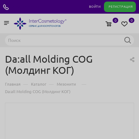
+7 495 180 04 11
ВОЙТИ
РЕГИСТРАЦИЯ
0
0
Da:all Molding COG
(Молдинг КОГ)
—
—
—
Главная
Каталог
Мезонити
Da:all Molding COG (Молдинг КОГ)