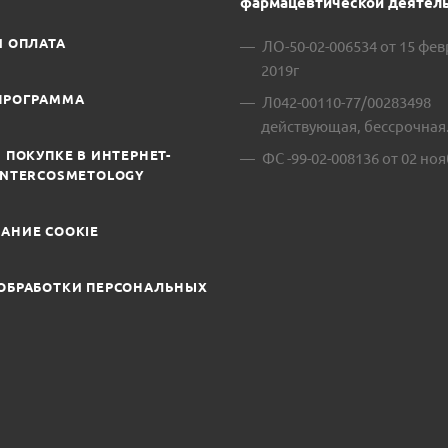
фармацевтической деятель
И ОПЛАТА
ЛО-50-02-006534 от 15 фе
2019г
ПРОГРАММА
Л042-00110-77/00283498
действующая, бессрочная
 ПОКУПКЕ В ИНТЕРНЕТ-
ФС -99-02-008136 от 02 ноя
INTERCOSMETOLOGY
АНИЕ COOKIE
ОБРАБОТКИ ПЕРСОНАЛЬНЫХ