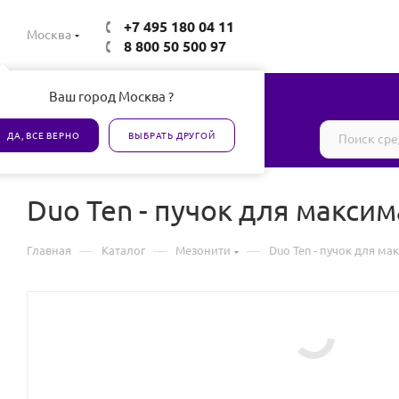
+7 495 180 04 11
Москва
8 800 50 500 97
Ваш город Москва ?
Все товары сертифицированы
ДА, ВСЕ ВЕРНО
ВЫБРАТЬ ДРУГОЙ
Duo Ten - пучок для макси
—
—
—
Главная
Каталог
Мезонити
Duo Ten - пучок для м