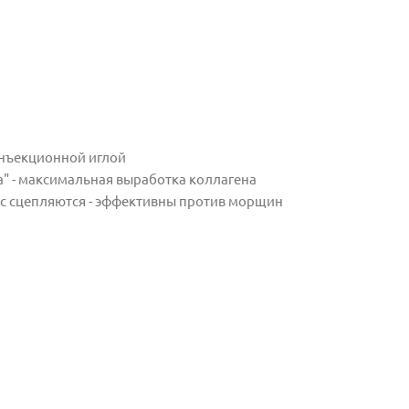
 инъекционной иглой
на" - максимальная выработка коллагена
кс сцепляются - эффективны против морщин