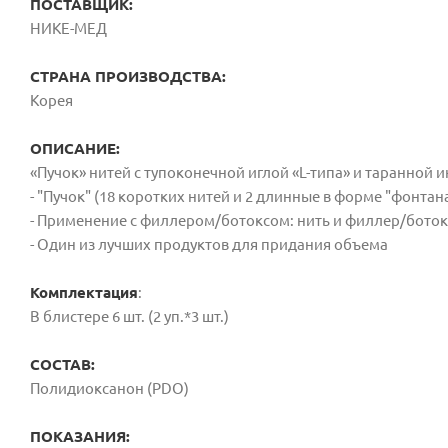
ПОСТАВЩИК:
НИКЕ-МЕД
СТРАНА ПРОИЗВОДСТВА:
Корея
ОПИСАНИЕ:
«Пучок» нитей с тупоконечной иглой «L-типа» и таранной
- "Пучок" (18 коротких нитей и 2 длинные в форме "фонта
- Применение с филлером/ботоксом:
нить и филлер/бото
- Один из лучших продуктов для придания объема
Комплектация
:
В блистере 6 шт. (2 уп.*3 шт.)
СОСТАВ:
Полидиоксанон (PDO)
ПОКАЗАНИЯ: