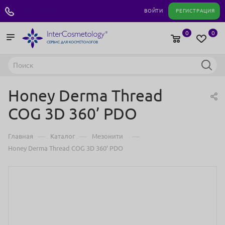
+7 495 180 04 11
ВОЙТИ
РЕГИСТРАЦИЯ
0
0
Honey Derma Thread
COG 3D 360’ PDO
—
—
—
Главная
Каталог
Мезонити
Honey Derma Thread COG 3D 360’ PDO