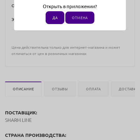
Отгрузка невозможна в: Архангельск, Красноярск.
Открыть в приложении?
ДА
ОТМЕНА
Это связано с условиями эксклюзивной дистрибуции.
Цена действительна только для интернет-магазина и может
отличаться от цен в розничных магазинах
ОПИСАНИЕ
ОТЗЫВЫ
ОПЛАТА
ДОСТАВКА
ПОСТАВЩИК:
SHARM LINE
СТРАНА ПРОИЗВОДСТВА: