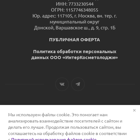
ИНН: 7733230544
ОГРН: 1157746348055
Юр. адрес: 117105, г. Москва, вн. тер. г.
муниципальный округ
Донской, Варшавское ш., д. 9, стр. 1Б
ПУБЛИЧНАЯ ОФЕРТА
Политика обработки персональных
данных ООО «ИнтерКосметолоджи»
Мы используем файлы cookie. Это помогает нам
2026 © Сервис для косметологов
анализировать взаимодействие посетителей с сайтом и
делать его лучше. Продолжая пользоваться сайтом, вы
соглашаетесь на обработку файлов cookie в соответствии
с
Политикой использования файлов cookie