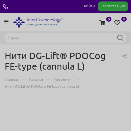
+7 495 180 04 11
ВОЙТИ
РЕГИСТРАЦИЯ
0
0
Нити DG-Lift® PDOCog
FE-type (cannula L)
—
—
—
Главная
Каталог
Мезонити
Нити DG-Lift® PDOCog FE-type (cannula L)