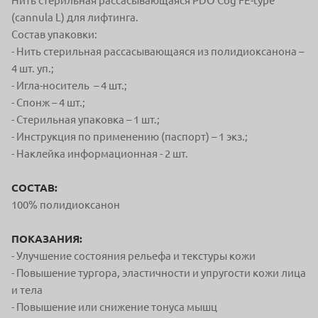
Нить стерильная рассасывающаяся PDO Cog FE-type
(cannula L) для лифтинга.
Состав упаковки:
- Нить стерильная рассасывающаяся из полидиоксанона –
4 шт. уп.;
- Игла-носитель – 4 шт.;
- Спонж – 4 шт.;
- Стерильная упаковка – 1 шт.;
- Инструкция по применению (паспорт) – 1 экз.;
- Наклейка информационная - 2 шт.
СОСТАВ:
100% полидиоксанон
ПОКАЗАНИЯ:
- Улучшение состояния рельефа и текстуры кожи
- Повышение тургора, эластичности и упругости кожи лица
и тела
- Повышение или снижение тонуса мышц