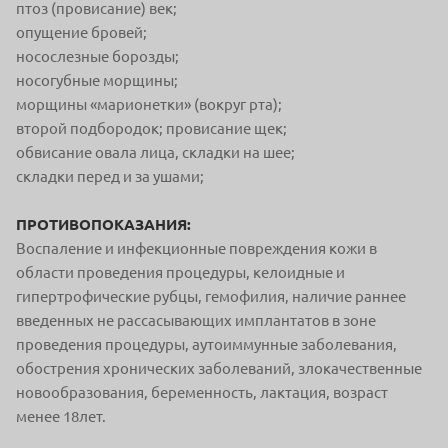
птоз (провисание) век;
опущение бровей;
носослезные борозды;
носогубные морщины;
морщины «марионетки» (вокруг рта);
второй подбородок; провисание щек;
обвисание овала лица, складки на шее;
складки перед и за ушами;
ПРОТИВОПОКАЗАНИЯ:
Воспаление и инфекционные повреждения кожи в
области проведения процедуры, келоидные и
гипертрофические рубцы, гемофилия, наличие раннее
введенных не рассасывающих имплантатов в зоне
проведения процедуры, аутоиммунные заболевания,
обострения хронических заболеваний, злокачественные
новообразования, беременность, лактация, возраст
менее 18лет.