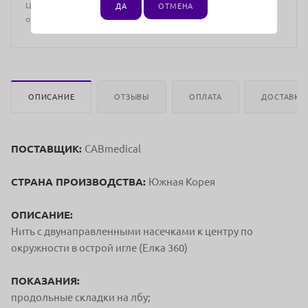
Цена действительна только для интернет-магазина и может
ДА
ОТМЕНА
отличаться от цен в розничных магазинах
ОПИСАНИЕ
ОТЗЫВЫ
ОПЛАТА
ДОСТАВКА
ПОСТАВЩИК:
CABmedical
СТРАНА ПРОИЗВОДСТВА:
Южная Корея
ОПИСАНИЕ:
Нить с двунаправленными насечками к центру по
окружности в острой игле (Елка 360)
ПОКАЗАНИЯ:
продольные складки на лбу;