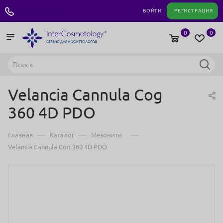
+7 495 180 04 11
ВОЙТИ
РЕГИСТРАЦИЯ
0
0
Velancia Cannula Cog
360 4D PDO
—
—
—
Главная
Каталог
Мезонити
Velancia Cannula Cog 360 4D PDO