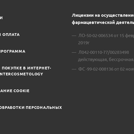
Лицензии на осуществлени
ИИ
фармацевтической деятель
И ОПЛАТА
ЛО-50-02-006534 от 15 фе
2019г
ПРОГРАММА
Л042-00110-77/00283498
действующая, бессрочная
 ПОКУПКЕ В ИНТЕРНЕТ-
ФС -99-02-008136 от 02 ноя
INTERCOSMETOLOGY
АНИЕ COOKIE
ОБРАБОТКИ ПЕРСОНАЛЬНЫХ