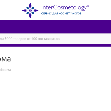
рма
я форма