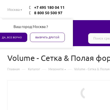
+7 495 180 04 11
Москва
8 800 50 500 97
Ваш город Москва ?
Все товары сертифицированы
ДА, ВСЕ ВЕРНО
ВЫБРАТЬ ДРУГОЙ
Volume - Сетка & Полая фо
—
—
—
Главная
Каталог
Мезонити
Volume - Сетка & Пола