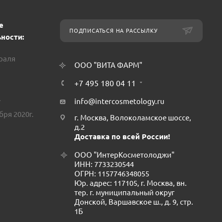
е
ПОДПИСАТЬСЯ НА РАССЫЛКУ
ности:
враля
ООО "ВИТА ФАРМ"
+7 495 180 04 11
.
info@intercosmetology.ru
бря 2020г.
г. Москва, Волоколамское шоссе,
д.2
Доставка по всей России!
ООО "ИнтерКосметолоджи"
ИНН: 7733230544
ОГРН: 1157746348055
Юр. адрес: 117105, г. Москва, вн.
тер. г. муниципальный округ
Донской, Варшавское ш., д. 9, стр.
1Б