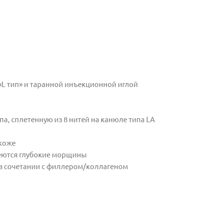
«L тип» и таранной инъекционной иглой
а, сплетенную из 8 нитей на канюле типа LA
 коже
меются глубокие морщины
 в сочетании с филлером/коллагеном