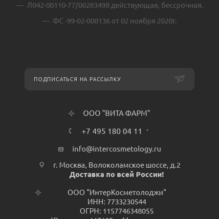
Л042-00110-77/00283498 действующая, бессрочная.
ФС -99-02-008136 от 02 ноября 2020г.
ПОДПИСАТЬСЯ НА РАССЫЛКУ
ООО "ВИТА ФАРМ"
+7 495 180 04 11
info@intercosmetology.ru
г. Москва, Волоколамское шоссе, д.2
Доставка по всей России!
ООО "ИнтерКосметолоджи"
ИНН: 7733230544
ОГРН: 1157746348055