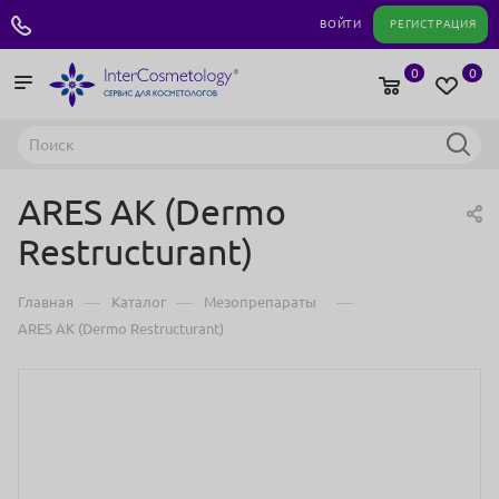
+7 495 180 04 11
ВОЙТИ
РЕГИСТРАЦИЯ
0
0
ARES AK (Dermo
Restructurant)
—
—
—
Главная
Каталог
Мезопрепараты
ARES AK (Dermo Restructurant)