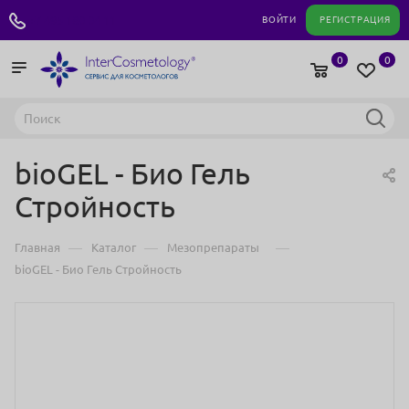
+7 495 180 04 11
ВОЙТИ
РЕГИСТРАЦИЯ
0
0
bioGEL - Био Гель
Стройность
—
—
—
Главная
Каталог
Мезопрепараты
bioGEL - Био Гель Стройность