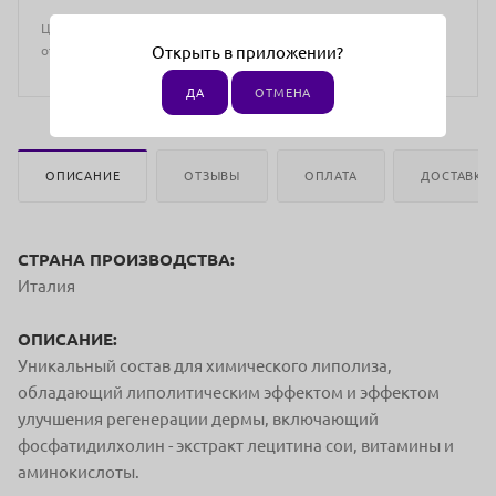
Цена действительна только для интернет-магазина и может
отличаться от цен в розничных магазинах
Открыть в приложении?
ДА
ОТМЕНА
ОПИСАНИЕ
ОТЗЫВЫ
ОПЛАТА
ДОСТАВКА
СТРАНА ПРОИЗВОДСТВА:
Италия
ОПИСАНИЕ:
Уникальный состав для химического липолиза,
обладающий липолитическим эффектом и эффектом
улучшения регенерации дермы, включающий
фосфатидилхолин - экстракт лецитина сои, витамины и
аминокислоты.