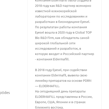
Компания Eldermafill была создана в
2018 году как R&D партнер всемирно
известной южнокорейской
лаборатории по исследованиям и
разработкам в биомедицине Eyesel.
По результатам работы компания
Eyesel вошла в 2020 году в Global TOP
Bio R&D Firm, как обладатель самой
широкой глобальной сети
исследований и разработок, в
которую входит и Российский партнер
- компания Eldermafill.
В 2018 году Eyesel, при содействии
компании Eldermafil, вывела свою
линейку препаратов на основе PDRN
— ELDERMAFILL.
На сегодняшний день препараты
ptides
ELDERMAFILL представлены в России,
Европе, США, Японии и в странах
ближнего востока.