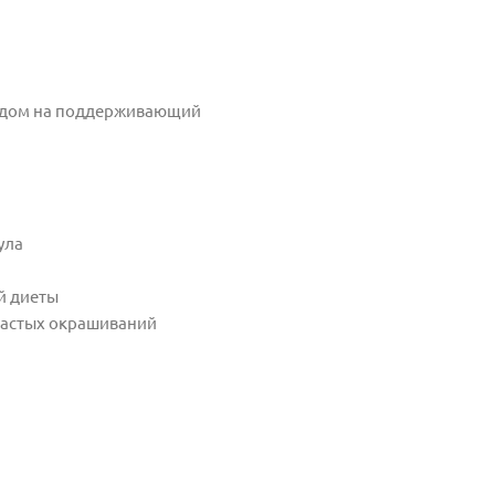
реходом на поддерживающий
ула
й диеты
 частых окрашиваний