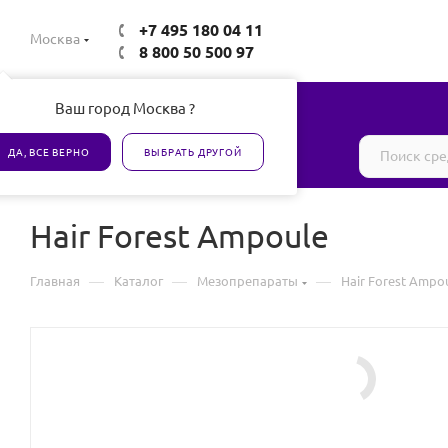
+7 495 180 04 11
Москва
8 800 50 500 97
Ваш город Москва ?
Все товары сертифицированы
ДА, ВСЕ ВЕРНО
ВЫБРАТЬ ДРУГОЙ
Hair Forest Ampoule
—
—
—
Главная
Каталог
Мезопрепараты
Hair Forest Ampo