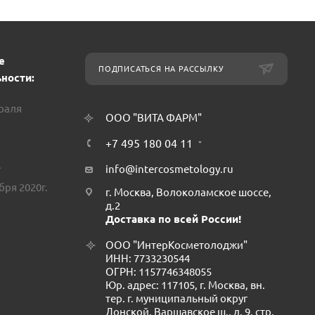
е
ПОДПИСАТЬСЯ НА РАССЫЛКУ
ности:
враля
ООО "ВИТА ФАРМ"
+7 495 180 04 11
.
info@intercosmetology.ru
бря 2020г.
г. Москва, Волоколамское шоссе,
д.2
Доставка по всей России!
ООО "ИнтерКосметолоджи"
ИНН: 7733230544
ОГРН: 1157746348055
Юр. адрес: 117105, г. Москва, вн.
тер. г. муниципальный округ
Донской, Варшавское ш., д. 9, стр.