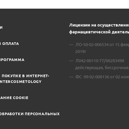
Лицензии на осуществлени
ИИ
фармацевтической деятель
И ОПЛАТА
ЛО-50-02-006534 от 15 фе
2019г
ПРОГРАММА
Л042-00110-77/00283498
действующая, бессрочная
 ПОКУПКЕ В ИНТЕРНЕТ-
ФС -99-02-008136 от 02 ноя
INTERCOSMETOLOGY
АНИЕ COOKIE
ОБРАБОТКИ ПЕРСОНАЛЬНЫХ