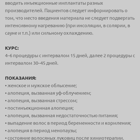
вводить инъекционные имплантаты разных
производителей. Пациентов следует информировать о
том, что место введения материала не следует подвергать
интенсивному нагреванию (при инсоляции, в солярии, в
сауне и т.п.) или сильному охлаждению.
КУРС:
4–6 процедуры с интервалом 15 дней, далее 2 процедуры с
интервалом 30–45 дней.
ПОКАЗАНИЯ:
• женское и мужское облысение;
• алопеция, вызванная уф-облучением;
• алопеция, вызванная стрессом;
• постинъекционная алопеция;
• алопеция, вызванная недостаточностью питания;
• выпадение волос в период беременности и кормления;
• алопеция в период менопаузы;
• состояние волосяных луковиц после химиотерапии.