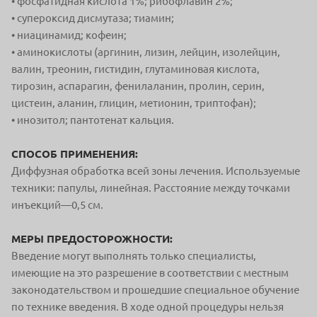
• фосфатидная кислота 1%; рибофлавин 2%;
• супероксид дисмутаза; тиамин;
• ниацинамид; кофеин;
• аминокислоты (аргинин, лизин, лейцин, изолейцин,
валин, треонин, гистидин, глутаминовая кислота,
тирозин, аспарагин, фенилаланин, пролин, серин,
цистеин, аланин, глицин, метионин, триптофан);
• инозитол; пантотенат кальция.
СПОСОБ ПРИМЕНЕНИЯ:
Диффузная обработка всей зоны лечения. Используемые
техники: папулы, линейная. Расстояние между точками
инъекций—0,5 см.
МЕРЫ ПРЕДОСТОРОЖНОСТИ:
Введение могут выполнять только специалисты,
имеющие на это разрешение в соответствии с местным
законодательством и прошедшие специальное обучение
по технике введения. В ходе одной процедуры нельзя