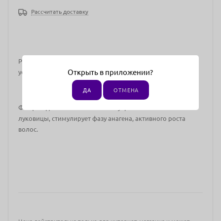
Рассчитать доставку
Ревитализирующий коктейль для лечения алопеции и
Открыть в приложении?
ускорения роста волос.
ДА
ОТМЕНА
Фосфатидная кислота в составе укрепляет волосяные
луковицы, стимулирует
фазу анагена, активного роста
волос.