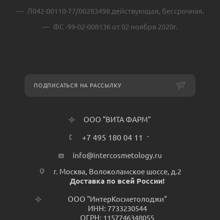
Л042-00110-77/00283498 действующая, бессрочная.
ФС -99-02-008136 от 02 ноября 2020г.
ПОДПИСАТЬСЯ НА РАССЫЛКУ
ООО "ВИТА ФАРМ"
+7 495 180 04 11
info@intercosmetology.ru
г. Москва, Волоколамское шоссе, д.2
Доставка по всей России!
ООО "ИнтерКосметолоджи"
ИНН: 7733230544
ОГРН: 1157746348055