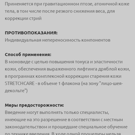
Применяется при гравитационном птозе, атоничной коже
тела, в том числе после резкого снижения веса, для
коррекции стрий
ПРОТИВОПОКАЗАНИЯ:
Индивидуальная непереносимость компонентов
Способ применения:
В моновиде с целью повышения тонуса и эластичности
кожи, обеспечения выраженного лифтинга дряблой кожи,
в программах комплексной коррекции старения кожи
STRETСHСARE - в объеме 1 флакона (на зону "лицо-шея-
декольте")
Меры предосторожности:
Введение могут выполнять только специалисты,
имеющие на это разрешение в соответствии с местным
законодательством и прошедшие специальное обучение
по технике введения. В ходе одной процедуры нельзя