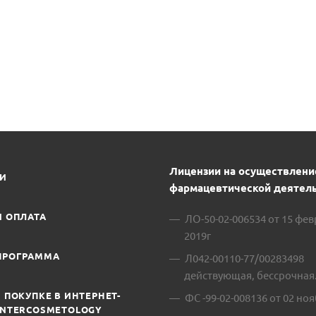
Лицензии на осуществлени
ИИ
фармацевтической деятель
И ОПЛАТА
ЛО-50-02-006534 от 15 фе
2019г
ПРОГРАММА
Л042-00110-77/00283498
действующая, бессрочная
 ПОКУПКЕ В ИНТЕРНЕТ-
ФС -99-02-008136 от 02 ноя
INTERCOSMETOLOGY