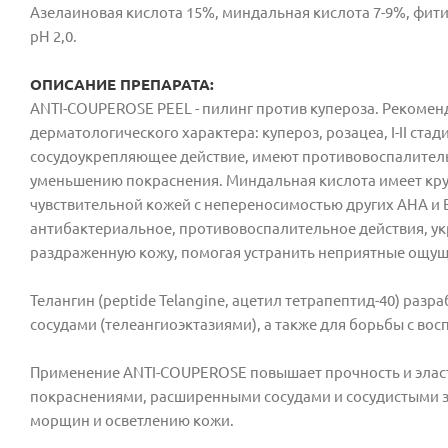
Азелаиновая кислота 15%, миндальная кислота 7-9%, фити
pH 2,0.
ОПИСАНИЕ ПРЕПАРАТА:
ANTI-COUPEROSE PEEL - пилинг против купероза. Рекомен
дерматологического характера: купероз, розацеа, I-II ст
сосудоукрепляющее действие, имеют противовоспалительн
уменьшению покраснения. Миндальная кислота имеет кру
чувствительной кожей с непереносимостью других АНА и 
антибактериальное, противовоспалительное действия, ук
раздраженную кожу, помогая устранить неприятные ощущ
Телангин (peptide Telangine, ацетил тетрапептид-40) ра
сосудами (телеангиоэктазиями), а также для борьбы с в
Применение ANTI-COUPEROSE повышает прочность и эласти
покраснениями, расширенными сосудами и сосудистыми з
морщин и осветлению кожи.