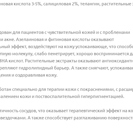
новая кислота 3-5%, салициловая 2%, телангин, растительные 
дован для пациентов с чувствительной кожей и с проблемами
адии акне. Азелаиновая и фитиновая кислоты оказывают
ый эффект, воздействуют на кожу успокаивающе, что способ
пную молекулу, слабо пенетрирует, хорошо воспринимается 
ВНА кислот. Растительные экстракты оказывают антиоксидант
репляют гидролипидный барьер. А также смягчают, успокаива
ения и оздоравливая кожу.
зработан специально для терапии кожи с покраснениями, с рас
оспалением кожи и поствоспалительной гиперпигментацией.
чность сосудов, что оказывает терапевтический эффект на ко
вездочками. А также способствует разглаживанию поверхнос