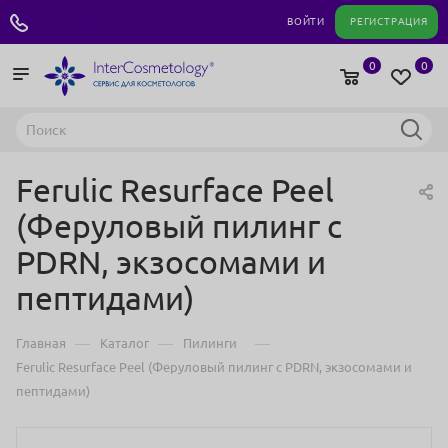
+7 495 180 04 11
ВОЙТИ
РЕГИСТРАЦИЯ
0
0
Ferulic Resurface Peel
(Феруловый пилинг с
PDRN, экзосомами и
пептидами)
—
—
—
Главная
Каталог
Пилинги
Ferulic Resurface Peel (Феруловый пилинг с PDRN, экзосомами и
пептидами)