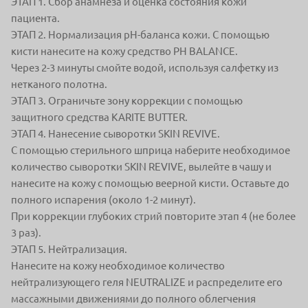
ЭТАП 1. Сбор анамнеза и оценка состояния кожи
пациента.
ЭТАП 2. Нормализация pH-баланса кожи. С помощью
кисти нанесите на кожу средство PH BALANCE.
Через 2-3 минуты смойте водой, используя салфетку из
нетканого полотна.
ЭТАП 3. Ограничьте зону коррекции с помощью
защитного средства KARITE BUTTER.
ЭТАП 4. Нанесение сыворотки SKIN REVIVE.
С помощью стерильного шприца наберите необходимое
количество сыворотки SKIN REVIVE, вылейте в чашу и
нанесите на кожу с помощью веерной кисти. Оставьте до
полного испарения (около 1-2 минут).
При коррекции глубоких стрий повторите этап 4 (не более
3 раз).
ЭТАП 5. Нейтрализация.
Нанесите на кожу необходимое количество
нейтрализующего геля NEUTRALIZE и распределите его
массажными движениями до полного облегчения