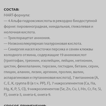
СОСТАВ:
MART-формула:
— 4 Альфа-гидроксикиcлоты в рекордно биодоступной
форме: пировиноградная, миндальная, гликолевая и
молочная кислота.
— Трихлорацетат аммония.
— Низкомолекулярная гиалуроновая кислота.
— Синергия масел косточки персика и семян клюквы
холодного отжима, содержащие 19 аминокислот
(триптофан, треонин, изолейцин, лейцин, метионин,
цистин, фенилаланин, тирозин, гистидин, бетаин, серин,
глицин, аланин, лизин, аргинин, пролин, валин,
аспарагиновая и глутаминовая кислота), 7 витаминов (А,
С, Е, К, группа В (в т.ч. РР), F), 7 макроэлементов (Ca, Na,
Mg, K, P, S, Cl), 9 микроэлементов (Se, Zn, Cu, I, Mn, Cr, Fe, Si,
F), омега-3, омега-6, омега-9.
СПОСОБ ПРИМЕНЕНИЯ: