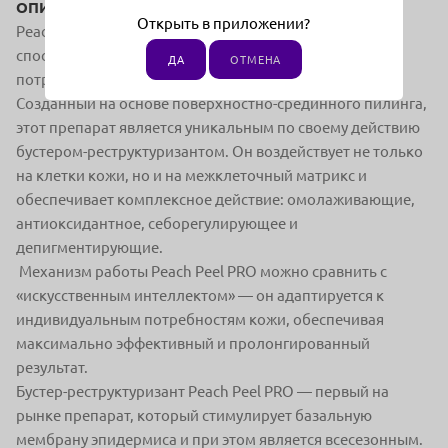
ОПИСАНИЕ:
Открыть в приложении?
Peach Peel PRO — это интеллектуальная система,
способная адаптироваться к индивидуальным
ДА
ОТМЕНА
потребностям кожи.
Созданный на основе поверхностно-срединного пилинга,
этот препарат является уникальным по своему действию
бустером-реструктуризантом. Он воздействует не только
на клетки кожи, но и на межклеточный матрикс и
обеспечивает комплексное действие: омолаживающие,
антиоксидантное, себорегулирующее и
депигментирующие.
Механизм работы Peach Peel PRO можно сравнить с
«искусственным интеллектом» — он адаптируется к
индивидуальным потребностям кожи, обеспечивая
максимально эффективный и пролонгированный
результат.
Бустер-реструктуризант Peach Peel PRO — первый на
рынке препарат, который стимулирует базальную
мембрану эпидермиса и при этом является всесезонным.