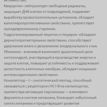
активностью.
Кверцитин– нейтрализует свободные радикалы,
защищает ДНК клетки от повреждений, подавляет
выработку провоспалительных цитокинов, обладает
капилляропротективными свойствами, препятствует
преждевременному старению.
Гидрогенизированный лецитин и глицерин -обладают
дерматопротекторными свойствами, способствуют
удержанию влаги и увлажнению эпидермального слоя.
Убихинон – ключевой компонент дыхательной цепи
митохондрий, участвующий в производстве энергии и
защите клеток, повышает устойчивость и поддерживает
целостность клеточных мембран, обладает мощными
антиоксидантными свойствами.
Нонапептид – 1 – синтетический пептид, способный
связываться с рецептором MC1-R на меланоцитах,
препятствуя активации тирозиназы — ключевого
фермента в синтезе меланина, блокирует избыточный
синтез меланина и предотвращает развитие