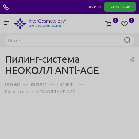
+7 495 180 04 11
ВОЙТИ
РЕГИСТРАЦИЯ
0
0
Пилинг-система
НЕОКОЛЛ АNTl-АGЕ
—
—
—
Главная
Каталог
Пилинги
Пилинг-система НЕОКОЛЛ АNTl-АGЕ