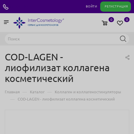
+7 495 180 04 11
ВОЙТИ
РЕГИСТРАЦИЯ
0
0
COD-LAGEN -
лиофилизат коллагена
косметический
—
—
Главная
Каталог
Коллаген и коллагеностимуляторы
—
COD-LAGEN - лиофилизат коллагена косметический