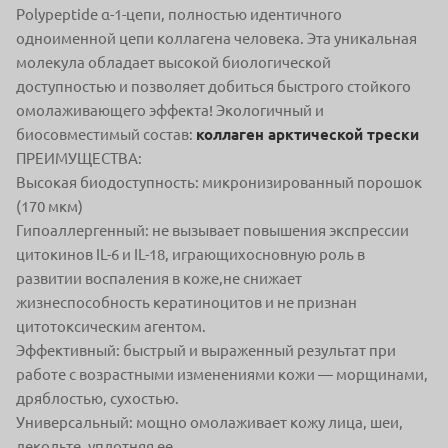
Polypeptide α-1-цепи, полностью идентичного
одноименной цепи коллагена человека. Эта уникальная
молекула обладает высокой биологической
доступностью и позволяет добиться быстрого стойкого
омолаживающего эффекта! Экологичный и
биосовместимый состав:
коллаген арктической трески
ПРЕИМУЩЕСТВА:
Высокая биодоступность: микронизированный порошок
(170 мкм)
Гипоаллергенный: не вызывает повышения экспрессии
цитокинов IL-6 и IL-18, играющихосновную роль в
развитии воспаления в коже,не снижает
жизнеспособность кератиноцитов и не признан
цитотоксическим агентом.
Эффективный: быстрый и выраженный результат при
работе с возрастными изменениями кожи — морщинами,
дряблостью, сухостью.
Универсальный: мощно омолаживает кожу лица, шеи,
декольте, уплотняя ее.