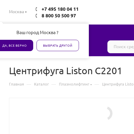
+7 495 180 04 11
Москва
8 800 50 500 97
Ваш город Москва ?
Все товары сертифицированы
ДА, ВСЕ ВЕРНО
ВЫБРАТЬ ДРУГОЙ
Центрифуга Liston C2201
—
—
—
Главная
Каталог
Плазмолифтинг
Центрифуга Listo