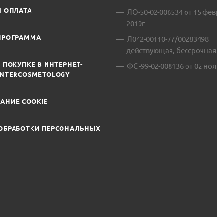
И ОПЛАТА
ЛО-50-02-006534 от 15 фе
2019г
ПРОГРАММА
Л042-00110-77/00283498
действующая, бессрочная
 ПОКУПКЕ В ИНТЕРНЕТ-
ФС -99-02-008136 от 02 ноя
INTERCOSMETOLOGY
АНИЕ COOKIE
ОБРАБОТКИ ПЕРСОНАЛЬНЫХ