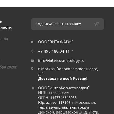
е
ПОДПИСАТЬСЯ НА РАССЫЛКУ
ности:
враля
ООО "ВИТА ФАРМ"
+7 495 180 04 11
.
info@intercosmetology.ru
бря 2020г.
г. Москва, Волоколамское шоссе,
д.2
Доставка по всей России!
ООО "ИнтерКосметолоджи"
ИНН: 7733230544
ОГРН: 1157746348055
Юр. адрес: 117105, г. Москва, вн.
тер. г. муниципальный округ
Донской, Варшавское ш., д. 9, стр.