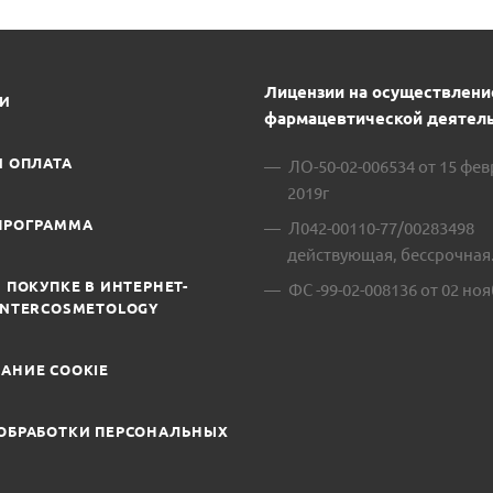
Лицензии на осуществлени
ИИ
фармацевтической деятель
И ОПЛАТА
ЛО-50-02-006534 от 15 фе
2019г
ПРОГРАММА
Л042-00110-77/00283498
действующая, бессрочная
 ПОКУПКЕ В ИНТЕРНЕТ-
ФС -99-02-008136 от 02 ноя
INTERCOSMETOLOGY
АНИЕ COOKIE
ОБРАБОТКИ ПЕРСОНАЛЬНЫХ