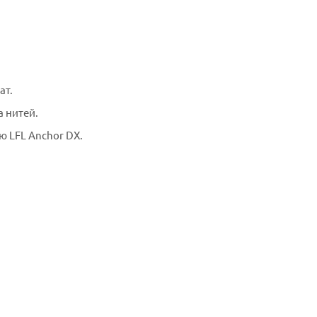
ат.
а нитей.
 LFL Anchor DX.