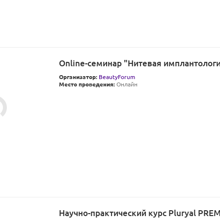
Online-семинар "Нитевая имплантология
Организатор:
BeautyForum
Место проведения:
Онлайн
Научно-практический курс Pluryal PRE