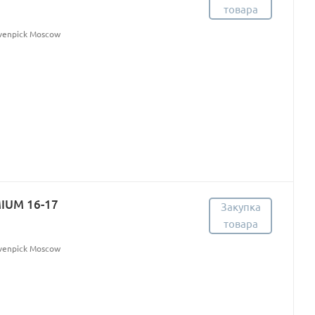
товара
övenpick Moscow
MIUM 16-17
Закупка
товара
övenpick Moscow