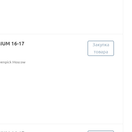
MIUM 16-17
Закупка
товара
övenpick Moscow