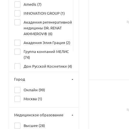
Amedis (
7
)
INNOVATION GROUP (
1
)
Академия регенеративной
медицины DR. RENAT
AKHMEROV® (
6
)
Академия Элия Грация (
2
)
Группа компаний МЕЛИС
(
74
)
Дом Русской Косметики (
4
)
Первый
Город
Профессиональный
Институт Эстетики (
9
)
Онлайн (
99
)
Москва (
1
)
Медицинское образование
Высшее (
28
)