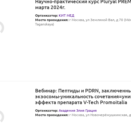
Научно-практический курс Pluryal PRE
марта 2024г.
Организатор:
КИТ МЕД
Место проведения:
г Москва, ул Земляной Вал, д 70 (M
Taganskaya)
Вебинар: Пептиды и PDRN, заключенны
экзосомы-уникальность сочетания=уни
эффекта препарата V-Tech Promoitalia
Организатор:
Академия Элия Грация
Место проведения:
г Москва, ул Новочерёмушкинская, д 