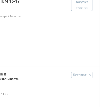
MIUM 16-17
Закупка
товара
övenpick Moscow
е в
Бесплатно
кальность
44 к 3