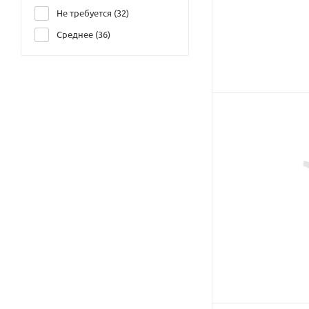
Не требуется (
32
)
Среднее (
36
)