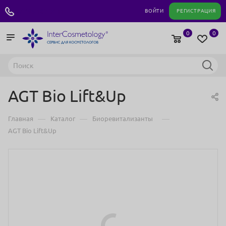
+7 495 180 04 11
ВОЙТИ
РЕГИСТРАЦИЯ
0
0
AGT Bio Lift&Up
—
—
—
Главная
Каталог
Биоревитализанты
AGT Bio Lift&Up