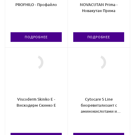
PROFHILO - Профайло
NOVACUTAN Prima -
Новакутан Прима
ПОДРОБНЕЕ
ПОДРОБНЕЕ
Viscoderm Skinko E -
Cytocare S Line
Вискодерм Скинко Е
биоревитализант с
аминокислотами и
глутатионом