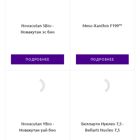
Novacutan SBio -
Meso-Xanthin F199™
Новакутан эс био
ПОДРОБНЕЕ
ПОДРОБНЕЕ
Novacutan YBio -
Белларти Нуклео 7,5 -
Новакутан уай био
Bellarti Nucleo 7,5