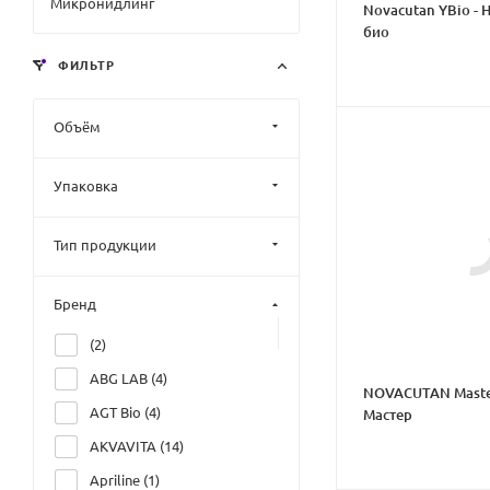
Микронидлинг
Novacutan YBio - 
био
ФИЛЬТР
Объём
Упаковка
Тип продукции
Бренд
(
2
)
ABG LAB (
4
)
NOVACUTAN Master
AGT Bio (
4
)
Мастер
AKVAVITA (
14
)
Apriline (
1
)