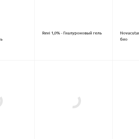
Revi 1,0% - Гиалуроновый гель
Novacutan
ль
био