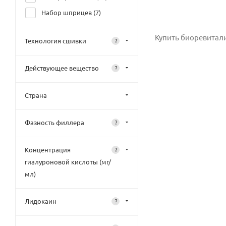
EJI (
4
)
Набор шприцев (
7
)
ELDERMAFILL (
1
)
EL`SOD НА (
6
)
Купить биоревитал
Технология сшивки
?
Espad Pharmed (
1
)
EsteFILL (
1
)
Действующее вещество
?
FEMEGYL (
2
)
Страна
Fidia (
3
)
Fillera (
13
)
Фазность филлера
?
Filorga (Fillmed) (
1
)
FRENCH HA (
5
)
Концентрация
?
Genyal (
1
)
гиалуроновой кислоты (мг/
мл)
GIGI (
4
)
HyalCode (
12
)
Лидокаин
?
HYALDAYS (
4
)
HYALUFORM (
4
)