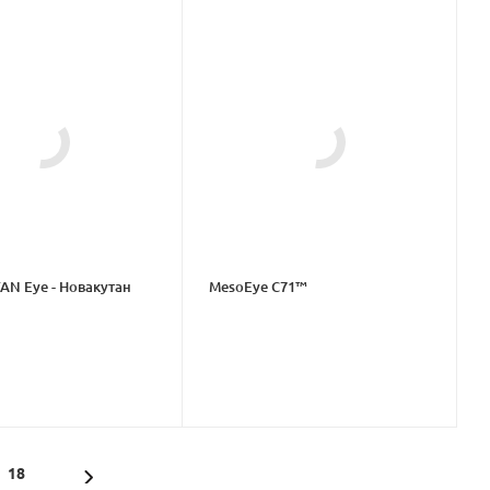
N Eye - Новакутан
MesoEye C71™
18