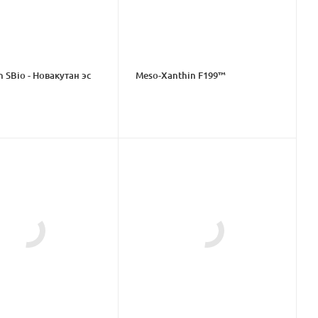
 SBio - Новакутан эс
Meso-Xanthin F199™