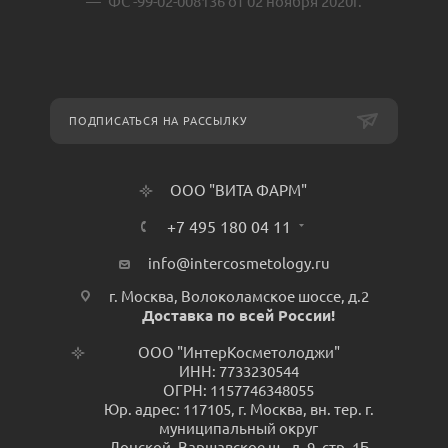
ФС -99-02-008136 от 02 ноября 2020г.
ПОДПИСАТЬСЯ НА РАССЫЛКУ
ООО "ВИТА ФАРМ"
+7 495 180 04 11
info@intercosmetology.ru
г. Москва, Волоколамское шоссе, д.2
Доставка по всей России!
ООО "ИнтерКосметолоджи"
ИНН: 7733230544
ОГРН: 1157746348055
Юр. адрес: 117105, г. Москва, вн. тер. г.
муниципальный округ
Донской, Варшавское ш., д. 9, стр. 1Б