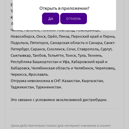
Екатеринбург, Иваново, Иркутск, Йошкар-Ола, Республика
Открыть в приложении?
Татарстан и Казань, Калуга, Кемерово, Киров, Кострома,
Краснодар, Красноярск, Республика Крым, Курган, Курск,
ДА
ОТМЕНА
Липецк, Магнитогорск, Махачкала, Москва, Набережные
Челны, Нальчик, Нижний Новгород, Новокузнецк,
Новосибирск, Омск, Орёл, Пенза, Пермский край и Пермь,
Подольск, Пятигорск, Самарская область и Самара, Санкт-
Петербург, Саранск, Смоленск, Сочи, Ставрополь, Сургут,
Сыктывкар, Тамбов, Тольятти, Томск, Тула, Тюмень,
Республика Башкортостан и Уфа, Хабаровский край и
Хабаровск, Челябинская область и Челябинск, Череповец,
Черкесск, Ярославль.
Отгрузка невозможна в СНГ: Казахстан, Кыргызстан,
Таджикистан, Туркменистан.
Это связано с условиями эксклюзивной дистрибуции.
Цена действительна только для интернет-магазина и может