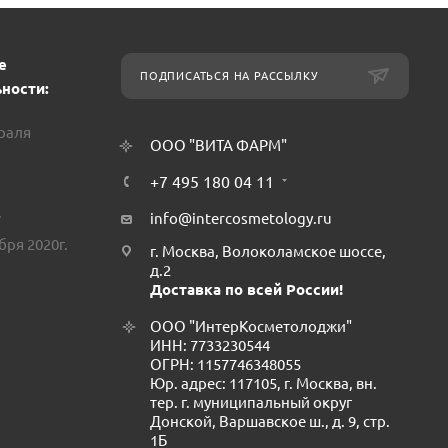
е
ПОДПИСАТЬСЯ НА РАССЫЛКУ
ности:
враля
ООО "ВИТА ФАРМ"
+7 495 180 04 11
.
info@intercosmetology.ru
бря 2020г.
г. Москва, Волоколамское шоссе,
д.2
Доставка по всей России!
ООО "ИнтерКосметолоджи"
ИНН: 7733230544
ОГРН: 1157746348055
Юр. адрес: 117105, г. Москва, вн.
тер. г. муниципальный округ
Донской, Варшавское ш., д. 9, стр.
1Б