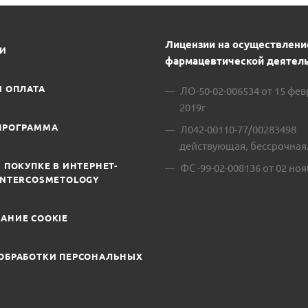
Лицензии на осуществлени
ИИ
фармацевтической деятель
И ОПЛАТА
ЛО-50-02-006534 от 15 фе
2019г
ПРОГРАММА
Л042-00110-77/00283498
действующая, бессрочная
 ПОКУПКЕ В ИНТЕРНЕТ-
ФС -99-02-008136 от 02 ноя
INTERCOSMETOLOGY
АНИЕ COOKIE
ОБРАБОТКИ ПЕРСОНАЛЬНЫХ