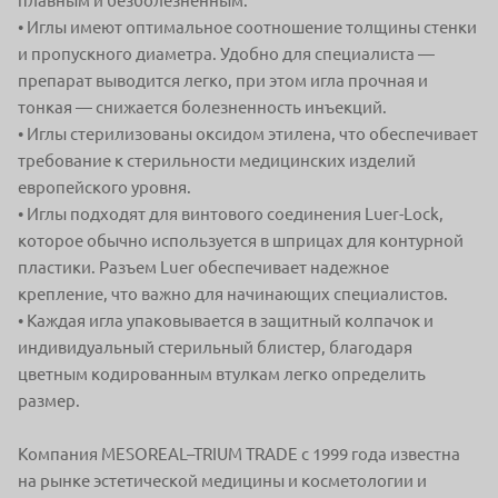
плавным
и безболезненным.
• Иглы имеют оптимальное соотношение толщины стенки
и пропускного
диаметра. Удобно для специалиста —
препарат выводится легко, при этом
игла прочная и
тонкая — снижается болезненность инъекций.
• Иглы стерилизованы оксидом этилена, что обеспечивает
требование
к стерильности медицинских изделий
европейского уровня.
• Иглы подходят для винтового соединения Luer-Lock,
которое обычно
используется в шприцах для контурной
пластики. Разъем Luer обеспечивает
надежное
крепление, что важно для начинающих специалистов.
• Каждая игла упаковывается в защитный колпачок и
индивидуальный
стерильный блистер, благодаря
цветным кодированным втулкам легко
определить
размер.
Компания MESOREAL–TRIUM TRADE с 1999 года известна
на рынке
эстетической медицины и косметологии и