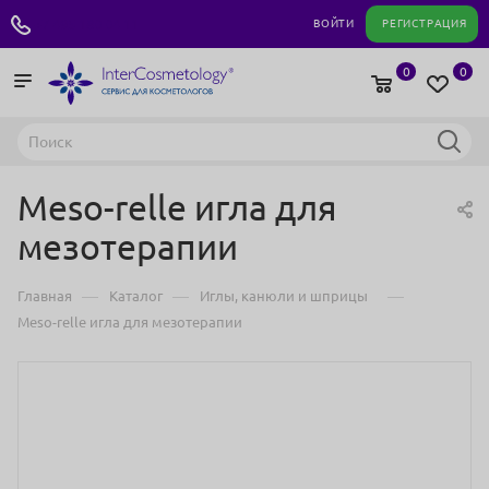
+7 495 180 04 11
ВОЙТИ
РЕГИСТРАЦИЯ
0
0
Meso-relle игла для
мезотерапии
—
—
—
Главная
Каталог
Иглы, канюли и шприцы
Meso-relle игла для мезотерапии