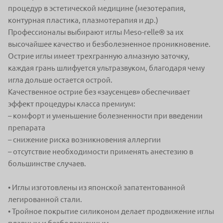
процедур в эстетической
медицине (мезотерапия,
контурная пластика, плазмотерапия и др.)
Профессионалы выбирают иглы Meso-relle® за их
высочайшее качество
и безболезненное проникновение.
Острие иглы имеет трехгранную алмазную заточку,
каждая грань шлифуется
ультразвуком, благодаря чему
игла дольше остается острой.
Качественное
острие без «заусенцев» обеспечивает
эффект процедуры класса премиум:
– комфорт и уменьшение
болезненности
при введении
препарата
– снижение риска
возникновения аллергии
– отсутствие необходимости
применять анестезию
в
большинстве случаев.
• Иглы изготовлены из японской запатентованной
легированной стали.
• Тройное покрытие силиконом делает продвижение иглы