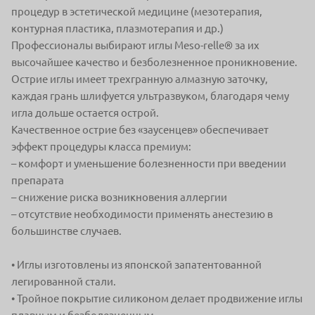
процедур в эстетической
медицине (мезотерапия,
контурная пластика, плазмотерапия и др.)
Профессионалы выбирают иглы Meso-relle® за их
высочайшее качество
и безболезненное проникновение.
Острие иглы имеет трехгранную алмазную заточку,
каждая грань шлифуется
ультразвуком, благодаря чему
игла дольше остается острой.
Качественное
острие без «заусенцев» обеспечивает
эффект процедуры класса премиум:
– комфорт и уменьшение
болезненности
при введении
препарата
– снижение риска
возникновения аллергии
– отсутствие необходимости
применять анестезию
в
большинстве случаев.
• Иглы изготовлены из японской запатентованной
легированной стали.
• Тройное покрытие силиконом делает продвижение иглы