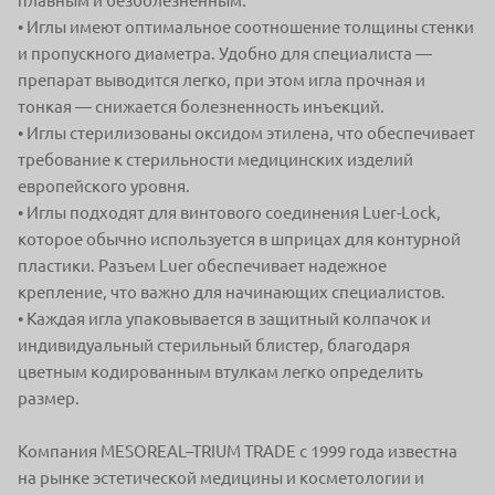
плавным
и безболезненным.
• Иглы имеют оптимальное соотношение толщины стенки
и пропускного
диаметра. Удобно для специалиста —
препарат выводится легко, при этом
игла прочная и
тонкая — снижается болезненность инъекций.
• Иглы стерилизованы оксидом этилена, что обеспечивает
требование
к стерильности медицинских изделий
европейского уровня.
• Иглы подходят для винтового соединения Luer-Lock,
которое обычно
используется в шприцах для контурной
пластики. Разъем Luer обеспечивает
надежное
крепление, что важно для начинающих специалистов.
• Каждая игла упаковывается в защитный колпачок и
индивидуальный
стерильный блистер, благодаря
цветным кодированным втулкам легко
определить
размер.
Компания MESOREAL–TRIUM TRADE с 1999 года известна
на рынке
эстетической медицины и косметологии и