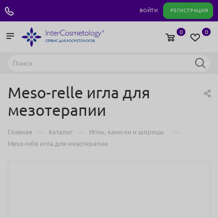
+7 495 180 04 11
ВОЙТИ
РЕГИСТРАЦИЯ
0
0
Meso-relle игла для
мезотерапии
—
—
—
Главная
Каталог
Иглы, канюли и шприцы
Meso-relle игла для мезотерапии