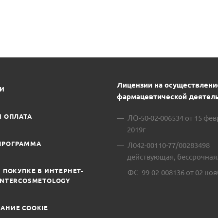
Лицензии на осуществлени
ИИ
фармацевтической деятель
И ОПЛАТА
ЛО-50-02-006534 от 15 фе
2019г
ПРОГРАММА
Л042-00110-77/00283498
действующая, бессрочная
 ПОКУПКЕ В ИНТЕРНЕТ-
ФС -99-02-008136 от 02 ноя
INTERCOSMETOLOGY
АНИЕ COOKIE