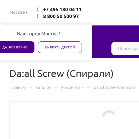
+7 495 180 04 11
Москва
8 800 50 500 97
Ваш город Москва ?
Все товары сертифицированы
ДА, ВСЕ ВЕРНО
ВЫБРАТЬ ДРУГОЙ
Da:all Screw (Спирали)
—
—
—
Главная
Каталог
Мезонити
Da:all Screw (Спирали)