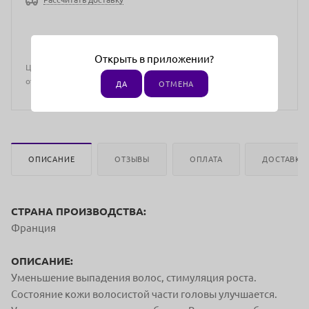
Открыть в приложении?
Цена действительна только для интернет-магазина и может
отличаться от цен в розничных магазинах
ДА
ОТМЕНА
ОПИСАНИЕ
ОТЗЫВЫ
ОПЛАТА
ДОСТАВКА
СТРАНА ПРОИЗВОДСТВА:
Франция
ОПИСАНИЕ:
Уменьшение выпадения волос, стимуляция роста.
Состояние кожи волосистой части головы улучшается.