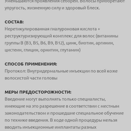
Уменьшаются проявления себореи. Волосы приобретают
упругость, жизненную силу и здоровый блеск.
СОСТАВ:
Неретикулированная гиалуроновая кислота +
реструктуризирующий комплекс для волос (витамины
группы В (В3, В5, В6, В9, В12), цинк, биотин, аргинин,
цистеин, глицин, орнитин, глутамин)
СПОСОБ ПРИМЕНЕНИЯ:
Протокол: Внутридермальные инъекции по всей коже
волосистой части головы
МЕРЫ ПРЕДОСТОРОЖНОСТИ:
Введение могут выполнять только специалисты,
имеющие на это разрешение в соответствии с местным
законодательством и прошедшие специальное обучение
по технике введения. В ходе одной процедуры нельзя
вводить инъекционные имплантаты разных