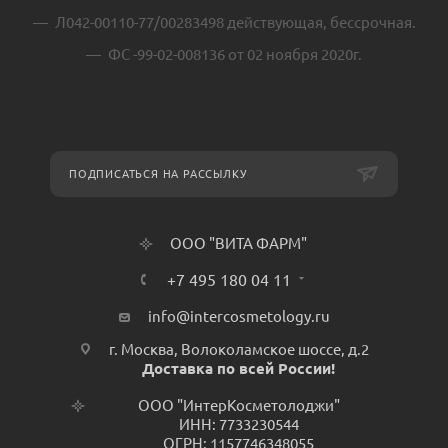
Л042-00110-77/00283498 действующая, бессрочная.
ФС -99-02-008136 от 02 ноября 2020г.
ПОДПИСАТЬСЯ НА РАССЫЛКУ
ООО "ВИТА ФАРМ"
+7 495 180 04 11
info@intercosmetology.ru
г. Москва, Волоколамское шоссе, д.2
Доставка по всей России!
ООО "ИнтерКосметолоджи"
ИНН: 7733230544
ОГРН: 1157746348055