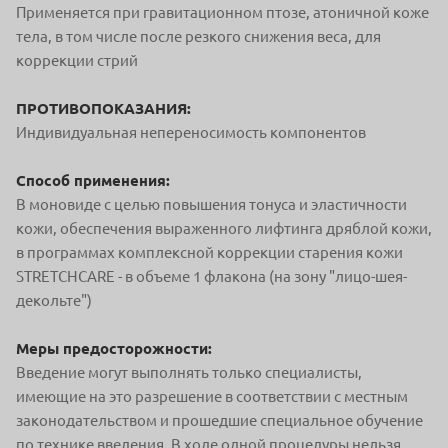
Применяется при гравитационном птозе, атоничной коже
тела, в том числе после резкого снижения веса, для
коррекции стрий
ПРОТИВОПОКАЗАНИЯ:
Индивидуальная непереносимость компонентов
Способ применения:
В моновиде с целью повышения тонуса и эластичности
кожи, обеспечения выраженного лифтинга дряблой кожи,
в программах комплексной коррекции старения кожи
STRETСHСARE - в объеме 1 флакона (на зону "лицо-шея-
декольте")
Меры предосторожности:
Введение могут выполнять только специалисты,
имеющие на это разрешение в соответствии с местным
законодательством и прошедшие специальное обучение
по технике введения. В ходе одной процедуры нельзя