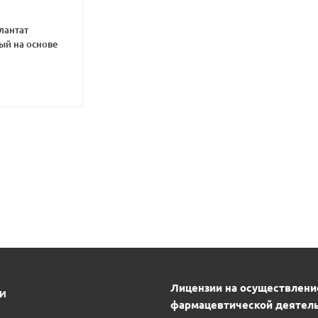
плантат
ый на основе
В
Лицензии на осуществлени
ИИ
фармацевтической деятель