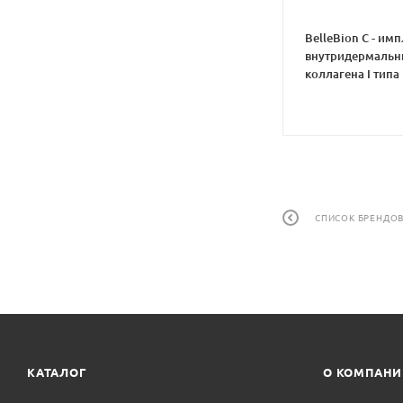
BelleBion C - им
внутридермальн
коллагена I типа
СПИСОК БРЕНДО
КАТАЛОГ
О КОМПАН