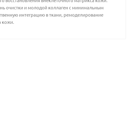
го восстановления внеклеточного матрикса кожи.
ень очистки и молодой коллаген с минимальным
ственную интеграцию в ткани, ремоделирование
 кожи.