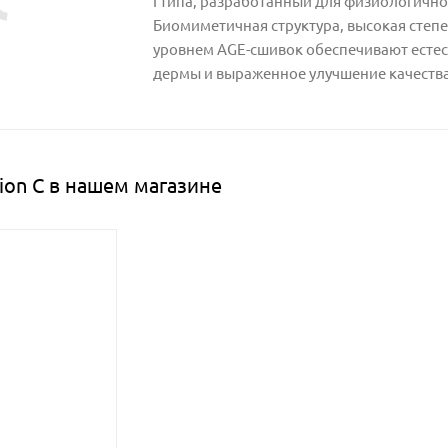
I типа, разработанный для физиологично
Биомиметичная структура, высокая степ
уровнем AGE-сшивок обеспечивают есте
дермы и выраженное улучшение качества
ion C в нашем магазине