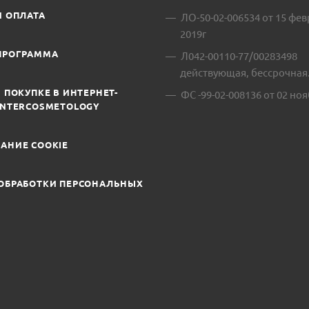
И ОПЛАТА
ЛО-50-02-006534 от 15 фе
2019г
ПРОГРАММА
Л042-00110-77/00283498
действующая, бессрочная
 ПОКУПКЕ В ИНТЕРНЕТ-
ФС -99-02-008136 от 02 ноя
INTERCOSMETOLOGY
АНИЕ COOKIE
ОБРАБОТКИ ПЕРСОНАЛЬНЫХ