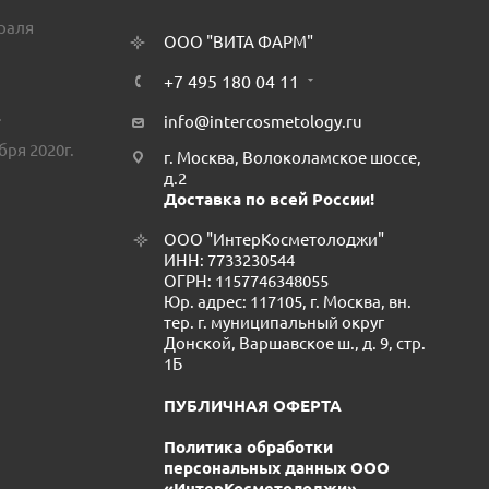
враля
ООО "ВИТА ФАРМ"
+7 495 180 04 11
.
info@intercosmetology.ru
бря 2020г.
г. Москва, Волоколамское шоссе,
д.2
Доставка по всей России!
ООО "ИнтерКосметолоджи"
ИНН: 7733230544
ОГРН: 1157746348055
Юр. адрес: 117105, г. Москва, вн.
тер. г. муниципальный округ
Донской, Варшавское ш., д. 9, стр.
1Б
ПУБЛИЧНАЯ ОФЕРТА
Политика обработки
персональных данных ООО
«ИнтерКосметолоджи»