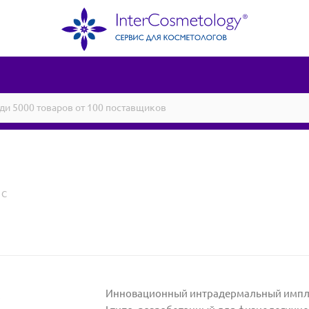
 C
Инновационный интрадермальный импла